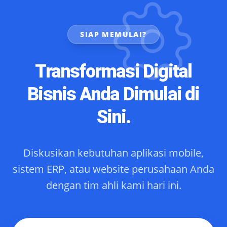
SIAP MEMULAI?
Transformasi Digital
Bisnis Anda Dimulai di
Sini.
Diskusikan kebutuhan aplikasi mobile,
sistem ERP, atau website perusahaan Anda
dengan tim ahli kami hari ini.