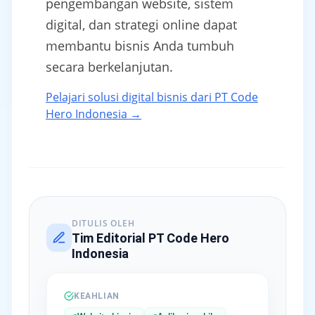
pengembangan website, sistem
digital, dan strategi online dapat
membantu bisnis Anda tumbuh
secara berkelanjutan.
Pelajari solusi digital bisnis dari PT Code
Hero Indonesia →
DITULIS OLEH
Tim Editorial PT Code Hero
Indonesia
KEAHLIAN