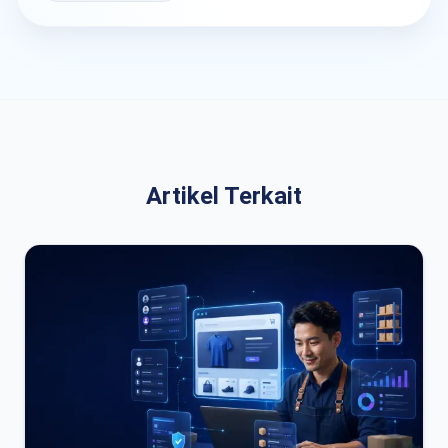
Artikel Terkait