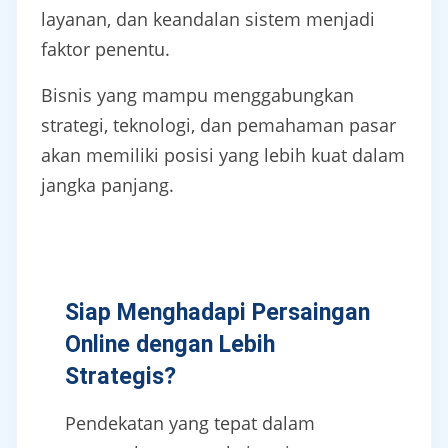
layanan, dan keandalan sistem menjadi
faktor penentu.
Bisnis yang mampu menggabungkan
strategi, teknologi, dan pemahaman pasar
akan memiliki posisi yang lebih kuat dalam
jangka panjang.
Siap Menghadapi Persaingan
Online dengan Lebih
Strategis?
Pendekatan yang tepat dalam