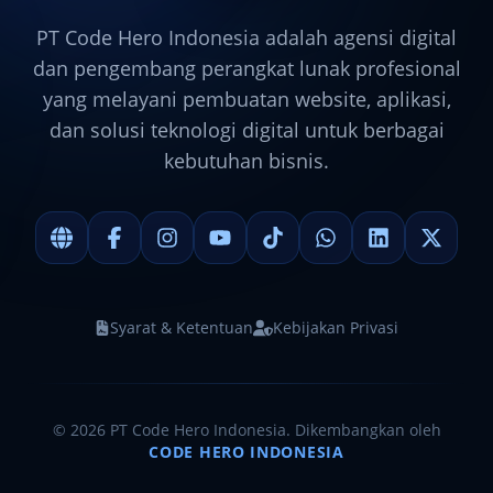
PT Code Hero Indonesia adalah agensi digital
dan pengembang perangkat lunak profesional
yang melayani pembuatan website, aplikasi,
dan solusi teknologi digital untuk berbagai
kebutuhan bisnis.
Syarat & Ketentuan
Kebijakan Privasi
©
2026
PT Code Hero Indonesia. Dikembangkan oleh
CODE HERO INDONESIA