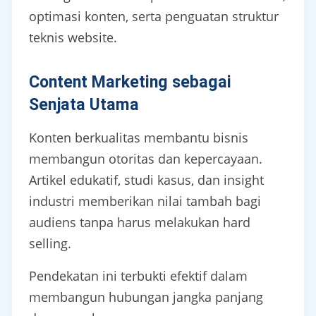
optimasi konten, serta penguatan struktur
teknis website.
Content Marketing sebagai
Senjata Utama
Konten berkualitas membantu bisnis
membangun otoritas dan kepercayaan.
Artikel edukatif, studi kasus, dan insight
industri memberikan nilai tambah bagi
audiens tanpa harus melakukan hard
selling.
Pendekatan ini terbukti efektif dalam
membangun hubungan jangka panjang