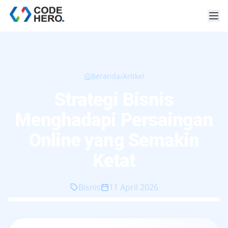
Beranda
/
Artikel
Strategi Bisnis
Menghadapi Persaingan
Online yang Semakin
Ketat
Bisnis
11 April 2026