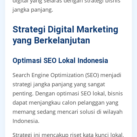
digital yang selaras dengan strategi bisnis
jangka panjang.
Strategi Digital Marketing
yang Berkelanjutan
Optimasi SEO Lokal Indonesia
Search Engine Optimization (SEO) menjadi
strategi jangka panjang yang sangat
penting. Dengan optimasi SEO lokal, bisnis
dapat menjangkau calon pelanggan yang
memang sedang mencari solusi di wilayah
Indonesia.
Strategi ini mencakup riset kata kunci lokal,