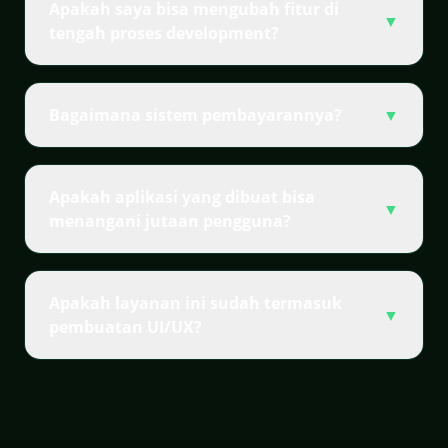
Apakah saya bisa mengubah fitur di
▼
tengah proses development?
Bagaimana sistem pembayarannya?
▼
Apakah aplikasi yang dibuat bisa
▼
menangani jutaan pengguna?
Apakah layanan ini sudah termasuk
▼
pembuatan UI/UX?