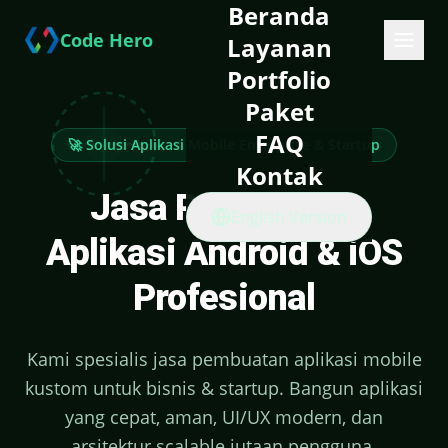
Beranda
Code Hero
Layanan
Portfolio
Paket
FAQ
🚀 Solusi Aplikasi Mobile Enterprise & Startup
Kontak
Jasa Pembuatan
English Version
Aplikasi Android & iOS
Profesional
Kami spesialis jasa pembuatan aplikasi mobile
kustom untuk bisnis & startup. Bangun aplikasi
yang cepat, aman, UI/UX modern, dan
arsitektur scalable jutaan pengguna.