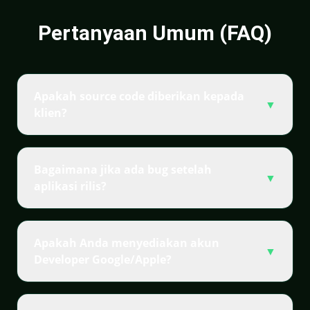
Pertanyaan Umum (FAQ)
Apakah source code diberikan kepada
▼
klien?
Bagaimana jika ada bug setelah
▼
aplikasi rilis?
Apakah Anda menyediakan akun
▼
Developer Google/Apple?