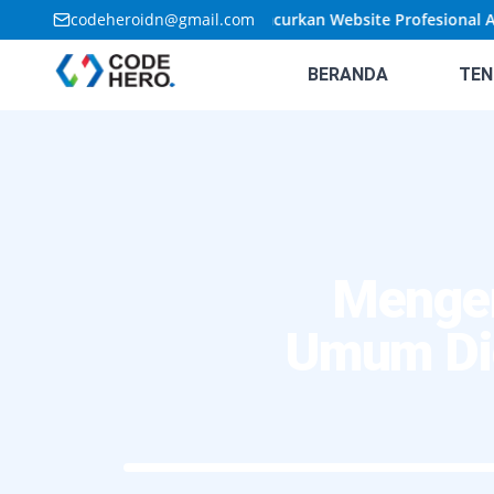
🚀
Penawaran Terbatas: Luncurkan Website Profesional Anda 
codeheroidn@gmail.com
BERANDA
TEN
Mengen
Umum Dig