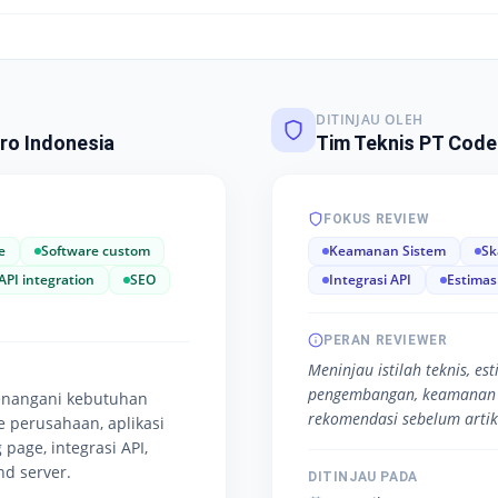
DITINJAU OLEH
ro Indonesia
Tim Teknis PT Code
FOKUS REVIEW
e
Software custom
Keamanan Sistem
Sk
API integration
SEO
Integrasi API
Estimas
PERAN REVIEWER
Meninjau istilah teknis, es
pengembangan, keamanan 
enangani kebutuhan
rekomendasi sebelum artike
te perusahaan, aplikasi
 page, integrasi API,
d server.
DITINJAU PADA