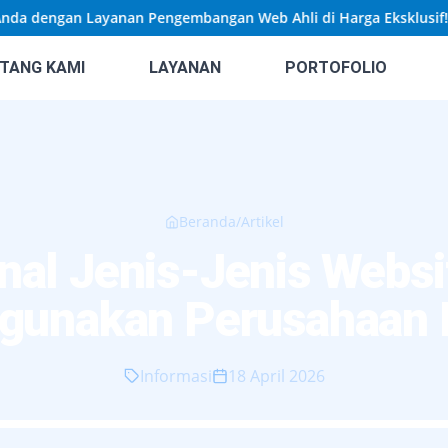
dengan Layanan Pengembangan Web Ahli di Harga Eksklusif!
TANG KAMI
LAYANAN
PORTOFOLIO
Beranda
/
Artikel
al Jenis-Jenis Websi
unakan Perusahaan 
Informasi
18 April 2026