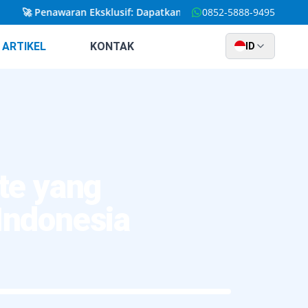
🚀
Penawaran Eksklusif: Dapatkan Website Kustom yang Dirancan
0852-5888-9495
ARTIKEL
KONTAK
ID
te yang
Indonesia