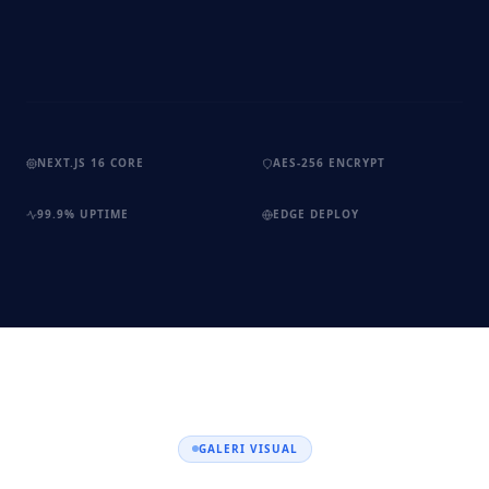
NEXT.JS 16 CORE
AES-256 ENCRYPT
99.9% UPTIME
EDGE DEPLOY
GALERI VISUAL