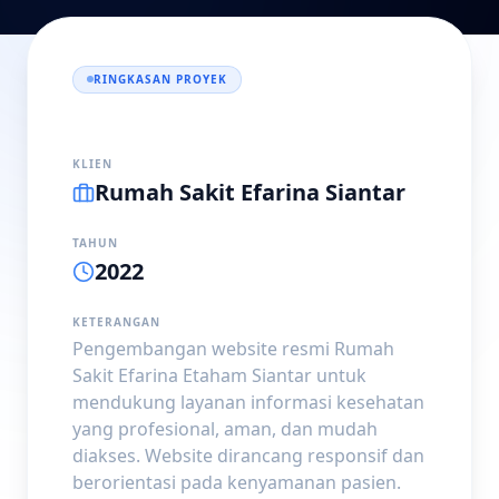
RINGKASAN PROYEK
KLIEN
Rumah Sakit Efarina Siantar
TAHUN
2022
KETERANGAN
Pengembangan website resmi Rumah
Sakit Efarina Etaham Siantar untuk
mendukung layanan informasi kesehatan
yang profesional, aman, dan mudah
diakses. Website dirancang responsif dan
berorientasi pada kenyamanan pasien.