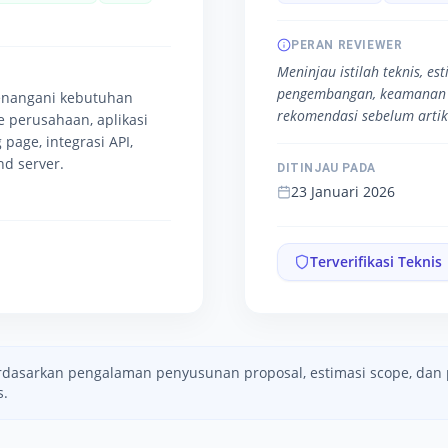
PERAN REVIEWER
Meninjau istilah teknis, es
pengembangan, keamanan 
enangani kebutuhan
rekomendasi sebelum artike
te perusahaan, aplikasi
 page, integrasi API,
d server.
DITINJAU PADA
23 Januari 2026
Terverifikasi Teknis
berdasarkan pengalaman penyusunan proposal, estimasi scope, da
s.