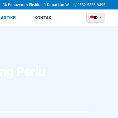
Penawaran Eksklusif: Dapatkan Website Kustom yang Dirancang S
0852-5888-9495
ARTIKEL
KONTAK
ID
ang Perlu