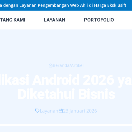
gan Layanan Pengembangan Web Ahli di Harga Eksklusif!
🚀
TANG KAMI
LAYANAN
PORTOFOLIO
Beranda
/
Artikel
ikasi Android 2026 y
Diketahui Bisnis
Layanan
23 Januari 2026