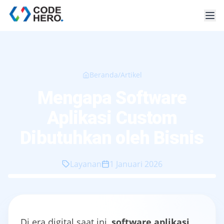
Beranda
/
Artikel
Mengapa Software
Aplikasi Custom
Dibutuhkan oleh Bisnis
Layanan
1 Januari 2026
Di era digital saat ini,
software aplikasi