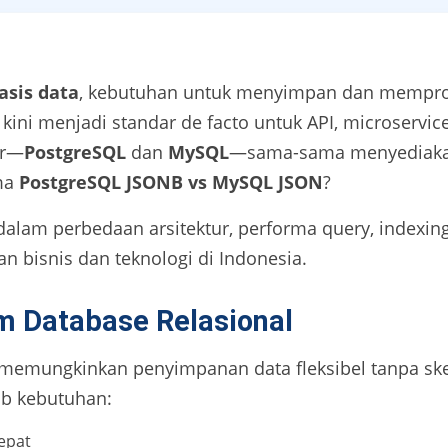
asis data
, kebutuhan untuk menyimpan dan mempros
kini menjadi standar de facto untuk API, microservice
er—
PostgreSQL
dan
MySQL
—sama-sama menyediaka
ma
PostgreSQL JSONB vs MySQL JSON
?
alam perbedaan arsitektur, performa query, indexin
n bisnis dan teknologi di Indonesia.
 Database Relasional
) memungkinkan penyimpanan data fleksibel tanpa sk
b kebutuhan:
epat