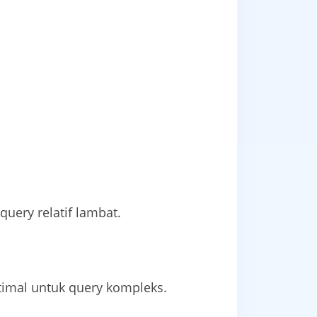
uery relatif lambat.
timal untuk query kompleks.