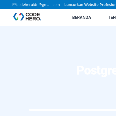
🚀
codeheroidn@gmail.com
Penawaran Terbatas: Luncurkan Website Profesional A
BERANDA
TEN
Postgr