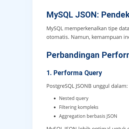
MySQL JSON: Pendeka
MySQL memperkenalkan tipe data 
otomatis. Namun, kemampuan inde
Perbandingan Perfo
1. Performa Query
PostgreSQL JSONB unggul dalam:
Nested query
Filtering kompleks
Aggregation berbasis JSON
MySQL JSON lebih optimal untuk 