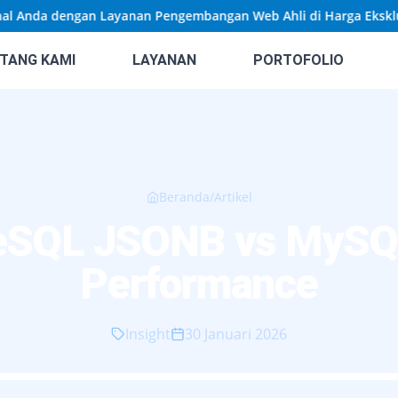
nda dengan Layanan Pengembangan Web Ahli di Harga Eksklusif!
TANG KAMI
LAYANAN
PORTOFOLIO
Beranda
/
Artikel
eSQL JSONB vs MyS
Performance
Insight
30 Januari 2026