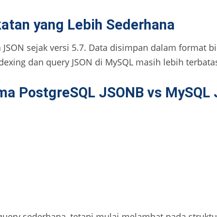
tan yang Lebih Sederhana
JSON sejak versi 5.7. Data disimpan dalam format b
xing dan query JSON di MySQL masih lebih terbata
rma PostgreSQL JSONB vs MySQL
query sederhana, tetapi mulai melambat pada strukt