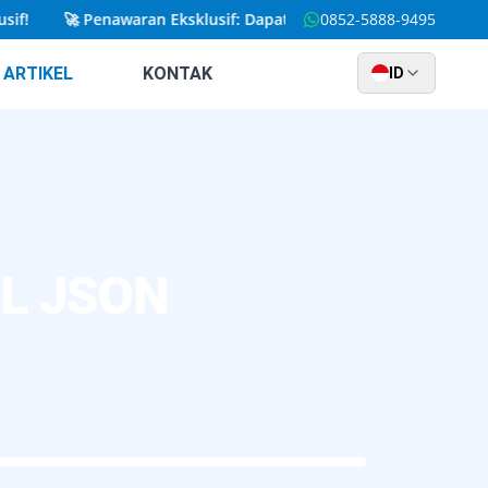
🚀
Penawaran Eksklusif: Dapatkan Website Kustom yang Diran
0852-5888-9495
ARTIKEL
KONTAK
ID
QL JSON