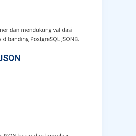
iner dan mendukung validasi
s dibanding PostgreSQL JSONB.
 JSON
ur JSON besar dan kompleks.