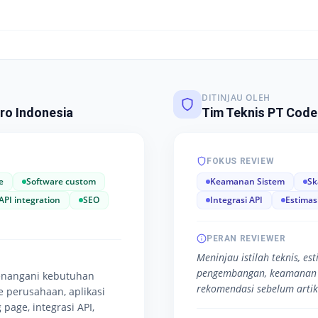
DITINJAU OLEH
ro Indonesia
Tim Teknis PT Code
FOKUS REVIEW
e
Software custom
Keamanan Sistem
Sk
API integration
SEO
Integrasi API
Estimas
PERAN REVIEWER
Meninjau istilah teknis, es
pengembangan, keamanan 
enangani kebutuhan
rekomendasi sebelum artike
te perusahaan, aplikasi
 page, integrasi API,