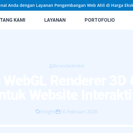
Anda dengan Layanan Pengembangan Web Ahli di Harga Eksklusif!
TANG KAMI
LAYANAN
PORTOFOLIO
Beranda
/
Artikel
s WebGL Renderer 3D 
untuk Website Interakt
Insight
16 Februari 2026