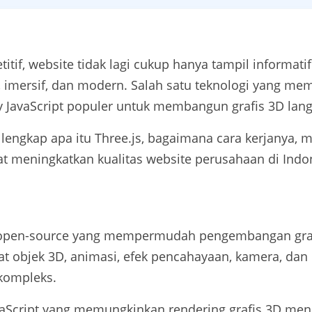
titif, website tidak lagi cukup hanya tampil informa
f, imersif, dan modern. Salah satu teknologi yang me
ary JavaScript populer untuk membangun grafis 3D lan
lengkap apa itu Three.js, bagaimana cara kerjanya, m
 meningkatkan kualitas website perusahaan di Indo
ipt open-source yang mempermudah pengembangan gr
t objek 3D, animasi, efek pencahayaan, kamera, dan b
kompleks.
aScript yang memungkinkan rendering grafis 3D me