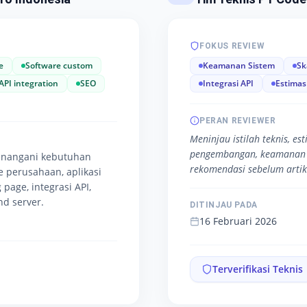
FOKUS REVIEW
e
Software custom
Keamanan Sistem
Sk
API integration
SEO
Integrasi API
Estimas
PERAN REVIEWER
Meninjau istilah teknis, es
pengembangan, keamanan 
enangani kebutuhan
rekomendasi sebelum artike
te perusahaan, aplikasi
 page, integrasi API,
d server.
DITINJAU PADA
16 Februari 2026
Terverifikasi Teknis