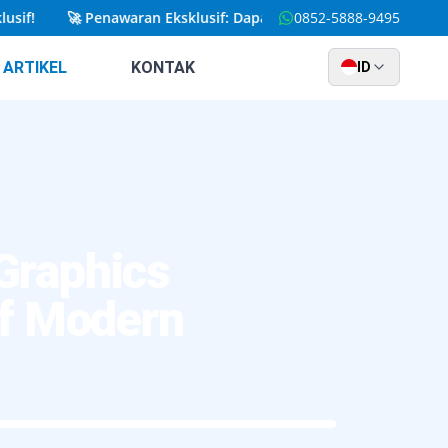
🚀
Penawaran Eksklusif: Dapatkan Website Kustom yang Dira
0852-5888-9495
ARTIKEL
KONTAK
ID
Graphics
if Modern