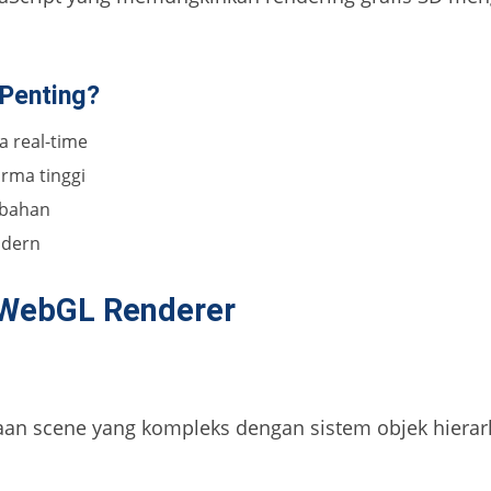
Penting?
 real-time
rma tinggi
mbahan
odern
 WebGL Renderer
an scene yang kompleks dengan sistem objek hierark