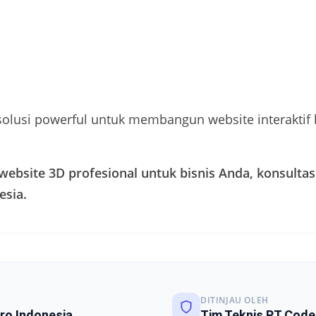
solusi powerful untuk membangun website interaktif
ebsite 3D profesional untuk bisnis Anda, konsultas
esia.
DITINJAU OLEH
ro Indonesia
Tim Teknis PT Code