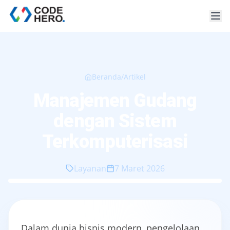
Beranda
/
Artikel
Manajemen Gudang
dengan Sistem
Terkomputerisasi
Layanan
7 Maret 2026
Dalam dunia bisnis modern, pengelolaan