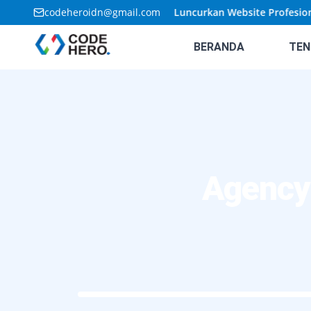
🚀
codeheroidn@gmail.com
Penawaran Terbatas: Luncurkan Website Profesional A
BERANDA
TEN
Agency 