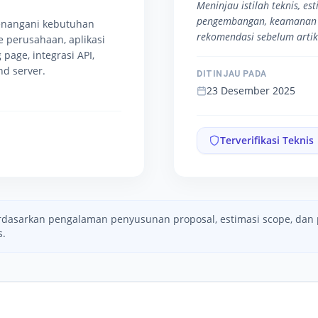
Meninjau istilah teknis, es
pengembangan, keamanan 
enangani kebutuhan
rekomendasi sebelum artike
te perusahaan, aplikasi
 page, integrasi API,
d server.
DITINJAU PADA
23 Desember 2025
Terverifikasi Teknis
berdasarkan pengalaman penyusunan proposal, estimasi scope, da
s.