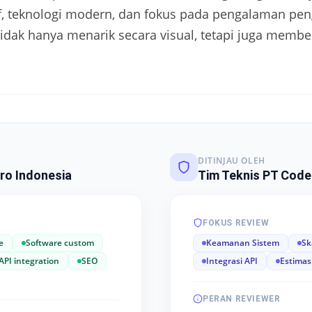
tif, teknologi modern, dan fokus pada pengalaman p
tidak hanya menarik secara visual, tetapi juga memb
DITINJAU OLEH
ro Indonesia
Tim Teknis PT Code
FOKUS REVIEW
e
Software custom
Keamanan Sistem
Sk
API integration
SEO
Integrasi API
Estimas
PERAN REVIEWER