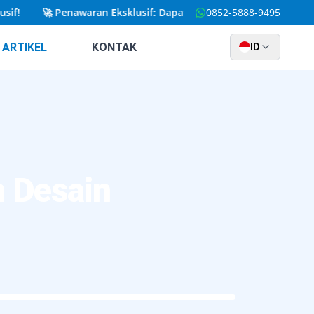
🚀
Penawaran Eksklusif: Dapatkan Website Kustom yang Dira
0852-5888-9495
ARTIKEL
KONTAK
ID
n Desain