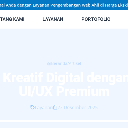
nda dengan Layanan Pengembangan Web Ahli di Harga Eksklusif!
TANG KAMI
LAYANAN
PORTOFOLIO
Beranda
/
Artikel
Kreatif Digital denga
UI/UX Premium
Layanan
23 Desember 2025