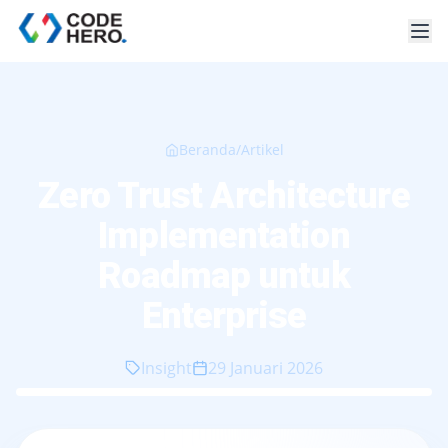
Beranda
/
Artikel
Zero Trust Architecture
Implementation
Roadmap untuk
Enterprise
Insight
29 Januari 2026