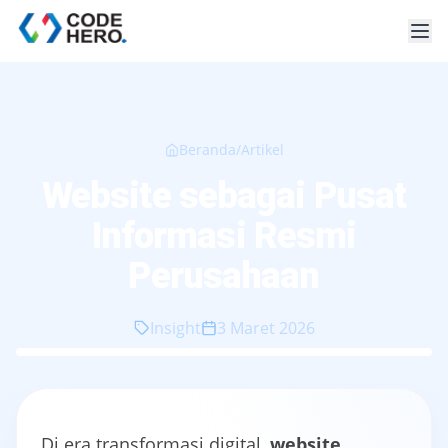
Beranda
/
Artikel
Website sebagai Pusat
Informasi Resmi
Perusahaan
Insight
3 Maret 2026
Di era transformasi digital,
website