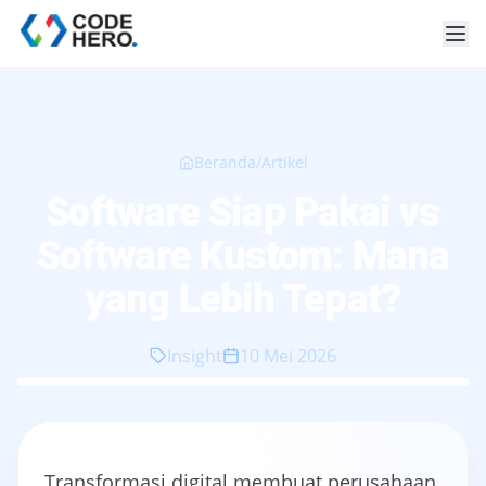
Beranda
/
Artikel
Software Siap Pakai vs
Software Kustom: Mana
yang Lebih Tepat?
Insight
10 Mei 2026
Transformasi digital membuat perusahaan