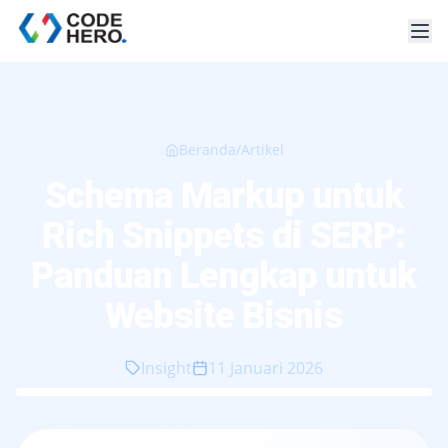
Beranda
/
Artikel
Schema Markup untuk
Rich Snippets di SERP:
Panduan Lengkap untuk
Website Bisnis
Insight
11 Januari 2026