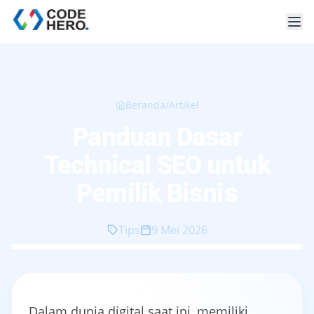
Beranda
/
Artikel
Panduan Dasar
Technical SEO untuk
Pemilik Bisnis
Tips
9 Mei 2026
Dalam dunia digital saat ini, memiliki