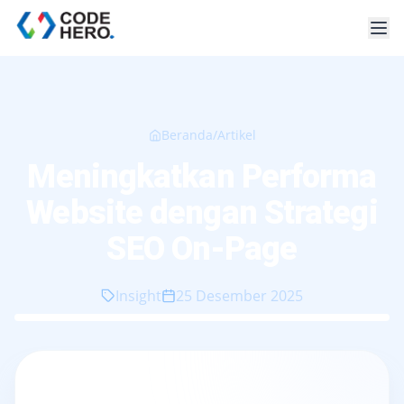
Beranda
/
Artikel
Meningkatkan Performa
Website dengan Strategi
SEO On-Page
Insight
25 Desember 2025