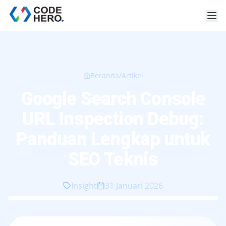
Beranda
/
Artikel
Google Search Console
URL Inspection Debug:
Panduan Lengkap untuk
SEO Teknis
Insight
31 Januari 2026