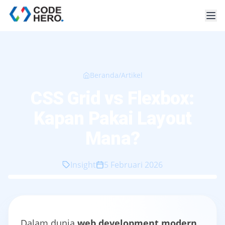
Beranda
/
Artikel
CSS Grid vs Flexbox:
Kapan Pakai Layout
Mana?
Insight
5 Februari 2026
Dalam dunia
web development modern
,