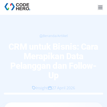
Beranda
/
Artikel
CRM untuk Bisnis: Cara
Merapikan Data
Pelanggan dan Follow-
Up
Insight
27 April 2026