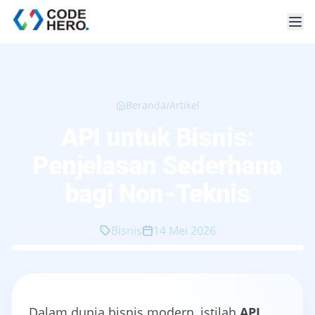
Beranda
/
Artikel
API untuk Bisnis:
Penjelasan Sederhana
bagi Non-Teknis
Bisnis
14 Mei 2026
Dalam dunia bisnis modern, istilah
API