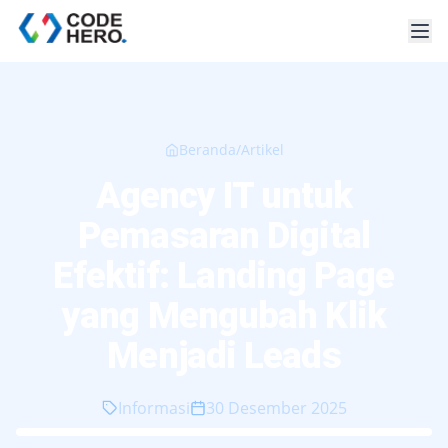
Beranda
/
Artikel
Agency IT untuk
Pemasaran Digital
Efektif: Landing Page
yang Mengubah Klik
Menjadi Leads
Informasi
30 Desember 2025